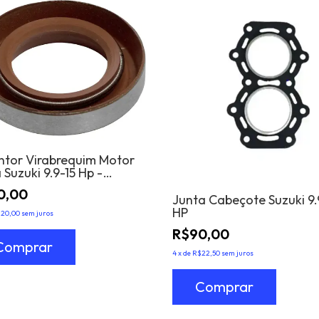
ntor Virabrequim Motor
 Suzuki 9.9-15 Hp -
rior
0,00
Junta Cabeçote Suzuki 9.9
HP
20,00
sem juros
R$90,00
4
x
de
R$22,50
sem juros