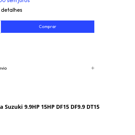
,00
sem juros
 detalhes
nvio
a Suzuki 9.9HP 15HP DF15 DF9.9 DT15