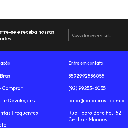
tre-se e receba nossas
dades
ação
Entre em contato
Brasil
5592992556055
 Comprar
(92) 99255-6055
s e Devoluções
popa@popabrasil.com.br
ntas Frequentes
Rua Pedro Botelho, 152 -
Centro - Manaus
ato