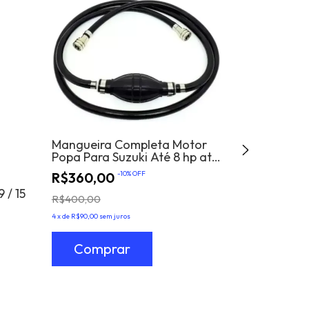
Mangueira Completa Motor
Popa Para Suzuki Até 8 hp ate
Kit Engren
65 Hp Todos
R$360,00
-
10
%
OFF
De Popa SU
 / 15
R$950,0
R$400,00
4
x
de
R$90,00
sem juros
4
x
de
R$237,50
sem 