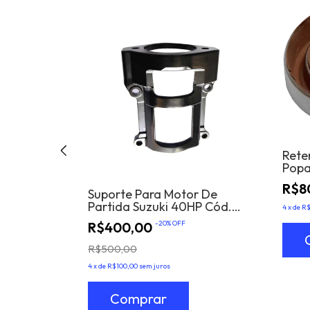
Do Pinhão
uki Dt 15hp
Rete
Popa
Supe
R$8
Suporte Para Motor De
Partida Suzuki 40HP Cód.
4
x
de
R$
31911-92L00
R$400,00
-
20
%
OFF
R$500,00
4
x
de
R$100,00
sem juros