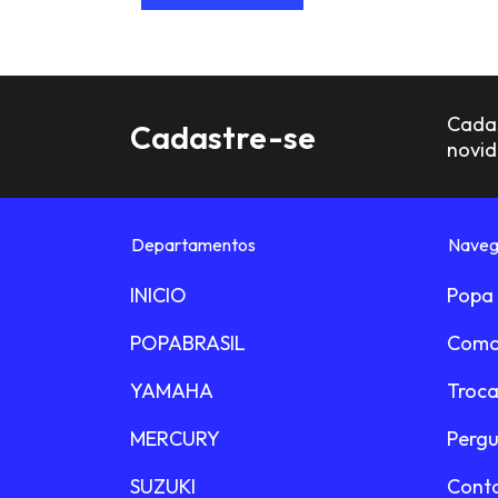
Cadas
Cadastre-se
novi
Departamentos
Naveg
INICIO
Popa 
POPABRASIL
Como
YAMAHA
Troca
MERCURY
Pergu
SUZUKI
Cont