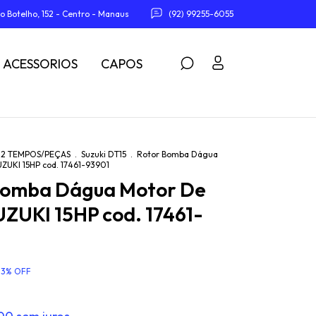
o Botelho, 152 - Centro - Manaus
(92) 99255-6055
ACESSORIOS
CAPOS
2 TEMPOS/PEÇAS
.
Suzuki DT15
.
Rotor Bomba Dágua
ZUKI 15HP cod. 17461-93901
Bomba Dágua Motor De
ZUKI 15HP cod. 17461-
33
%
OFF