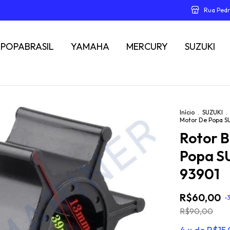
Rua Pedr
POPABRASIL
YAMAHA
MERCURY
SUZUKI
Início
.
SUZUKI
.
Motor De Popa SU
Rotor 
Popa SU
93901
R$60,00
-
R$90,00