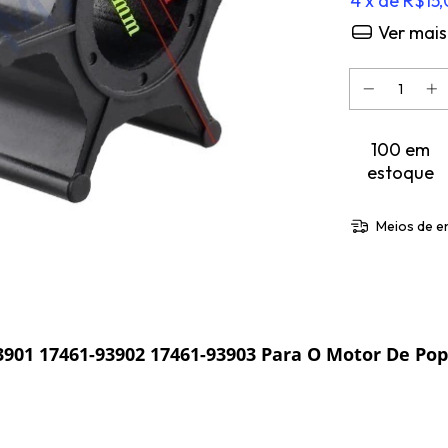
4
x de
R$15
Ver mais
100
em
estoque
Meios de e
901 17461-93902 17461-93903 Para O Motor De Pop