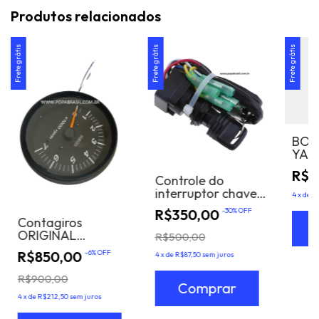
Produtos relacionados
Frete grátis
Frete grátis
Frete grátis
BOT
YAM
R$1
Controle do
interruptor chave
4
x
de
R
da ignição da
R$350,00
-
30
%
OFF
manete ou barco,
Contagiros
motor de motor
ORIGINAL
R$500,00
exterior de
YAMAHA Motor DE
R$850,00
-
6
%
OFF
Yamaha
4
x
de
R$87,50
sem juros
Popa Relogio
Tacometro
R$900,00
Analogico Preto
Yamaha 40-200hp
4
x
de
R$212,50
sem juros