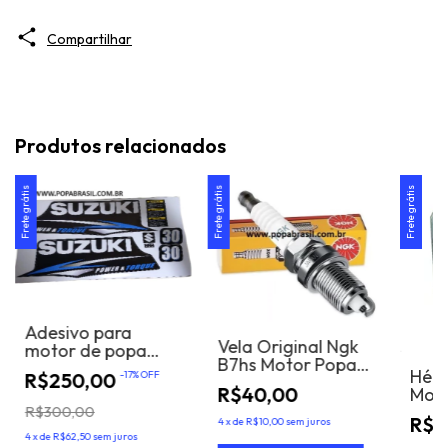
Compartilhar
Produtos relacionados
Frete grátis
Frete grátis
Frete grátis
Adesivo para
Vela Original Ngk
motor de popa
B7hs Motor Popa
suzuki 30 hp 2t
Héli
R$250,00
-
17
%
OFF
Yamaha, Mercury,
R$40,00
Moto
Jonson, suzuki
Yama
R$300,00
tempo
R$2
4
x
de
R$10,00
sem juros
x 11
4
x
de
R$62,50
sem juros