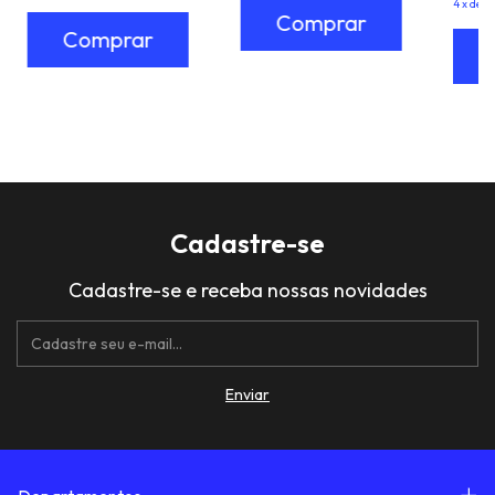
4
x
de
R
Cadastre-se
Cadastre-se e receba nossas novidades