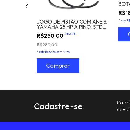
BOT
R$1
JOGO DE PISTAO COM ANEIS.
4
x
de
R$
YAMAHA 25 HP A PINO. STD
maha 30HP
Cod 6G0-11631-00
R$250,00
-
11
%
OFF
R$280,00
4
x
de
R$62,50
sem juros
Cadas
Cadastre-se
novi