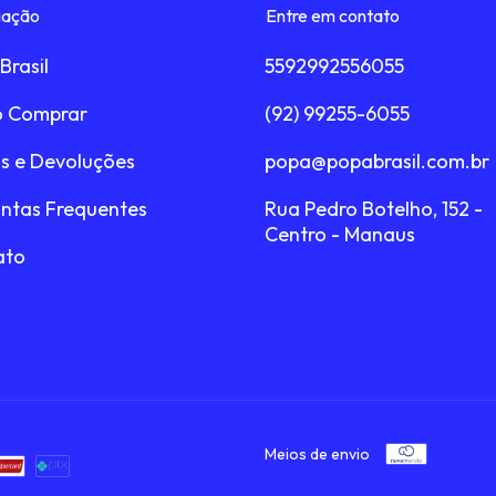
ação
Entre em contato
Brasil
5592992556055
 Comprar
(92) 99255-6055
s e Devoluções
popa@popabrasil.com.br
ntas Frequentes
Rua Pedro Botelho, 152 -
Centro - Manaus
ato
Meios de envio