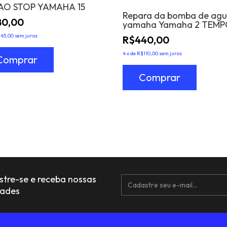
AO STOP YAMAHA 15
Repara da bomba de ag
80,00
yamaha Yamaha 2 TEMP
stroke 25-30hp
45,00
sem juros
R$440,00
4
x
de
R$110,00
sem juros
tre-se e receba nossas
dades