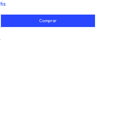
tis
e