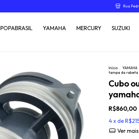
Rua Pedr
POPABRASIL
YAMAHA
MERCURY
SUZUKI
Início
.
YAMAHA
tampa da rabet
Cubo o
yamaha
R$860,00
4
x de
R$21
Ver mais