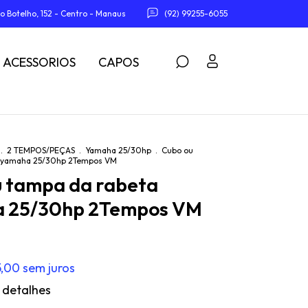
o Botelho, 152 - Centro - Manaus
(92) 99255-6055
ACESSORIOS
CAPOS
.
2 TEMPOS/PEÇAS
.
Yamaha 25/30hp
.
Cubo ou
a yamaha 25/30hp 2Tempos VM
u tampa da rabeta
 25/30hp 2Tempos VM
5,00
sem juros
 detalhes