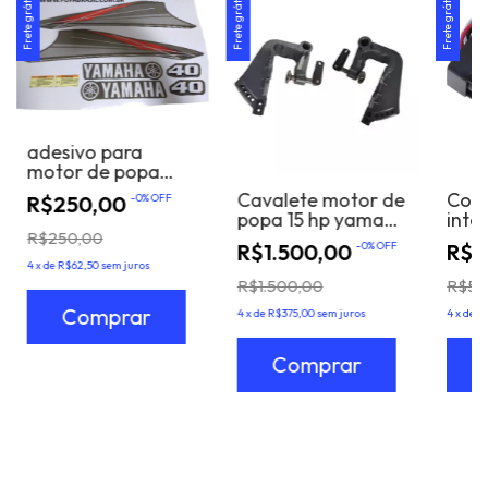
Frete grátis
Frete grátis
Frete grátis
adesivo para
motor de popa
40x yamaha 2T
Cavalete motor de
Cont
R$250,00
-
0
%
OFF
popa 15 hp yamaha
inte
fmhs 2T
da i
R$250,00
R$1.500,00
-
0
%
OFF
R$3
mane
4
x
de
R$62,50
sem juros
moto
R$1.500,00
R$50
exte
Yam
4
x
de
R$375,00
sem juros
4
x
de
R