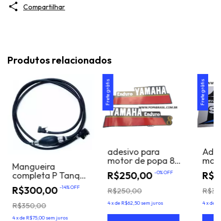
Compartilhar
Produtos relacionados
Frete grátis
Frete grátis
adesivo para
Ades
motor de popa 8
moto
Mangueira
hp enduro
suzu
R$250,00
-
0
%
OFF
R$2
completa P Tanque
Yamaha, Hidea,
R$300,00
-
14
%
OFF
R$250,00
R$30
Toyama
4
x
de
R$62,50
sem juros
4
x
de
R
R$350,00
4
x
de
R$75,00
sem juros